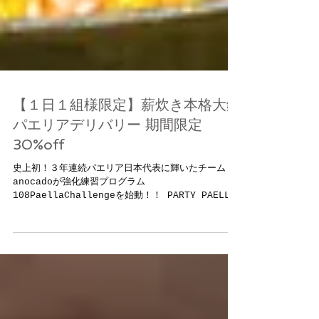
【１日１組様限定】薪炊き本格大鍋
パエリアデリバリー 期間限定
30%off
史上初！３年連続パエリア日本代表に輝いたチーム
anocadoが強化練習プログラム
108PaellaChallengeを始動！！ PARTY PAELLA
では、期間限定で本格薪炊き大鍋パエリアが通常の
30%OFFでご予約いただけます。 ”108Paella
Challenge...