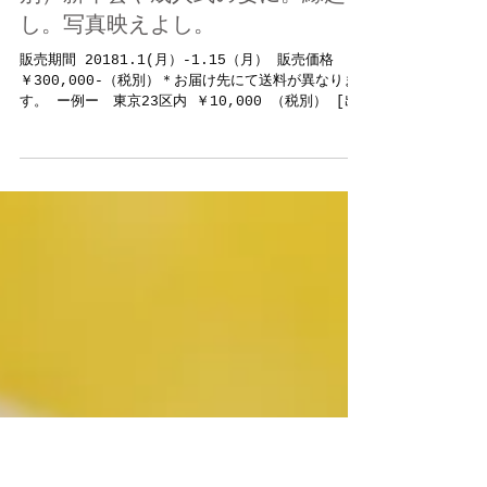
新春限定「平成30年 オマール海老
30尾の豪華大鍋パエリャ」を発
表。赤字価格の￥300,000-（税
別）新年会や成人式の宴に。縁起よ
し。写真映えよし。
販売期間 20181.1(月）-1.15（月） 販売価格
￥300,000-（税別）＊お届け先にて送料が異なりま
す。 ー例ー 東京23区内 ￥10,000 （税別） [出
張ライブ調理は別途ご相談にて承ります。 ] お問い
合わせお気軽に。 プレスリリース記事...