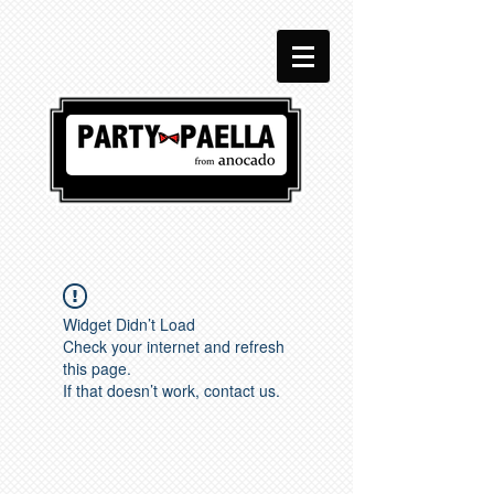
Widget Didn’t Load
Check your internet and refresh
this page.
If that doesn’t work, contact us.