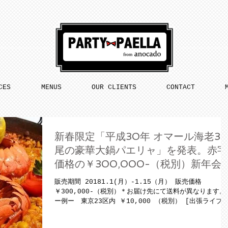
CES
MENUS
OUR CLIENTS
CONTACT
新春限定「平成30年 オマール海老3
尾の豪華大鍋パエリャ」を発表。赤字
価格の￥300,000-（税別）新年会
成人式の宴に。縁起よし。写真映えよ
販売期間 20181.1(月）-1.15（月） 販売価格
し。
￥300,000-（税別）＊お届け先にて送料が異なります。
ー例ー 東京23区内 ￥10,000 （税別） [出張ライブ調
理は別途ご相談にて承ります。 ] お問い合わせお気軽に。
プレスリリース記事...