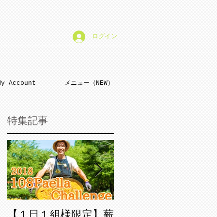
ログイン
My Account
メニュー（NEW）
特集記事
0
や
【１日１組様限定】薪
新春限定「平成30年