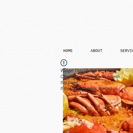
HOME
ABOUT
SERVI
Widget Didn’t Load
Check your internet and refresh
this page.
If that doesn’t work, contact us.