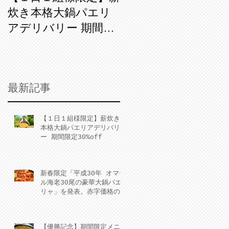
炊き本格大鍋パエリ
オマール海老30尾の
アデリバリー 期間限
豪華大鍋パエリャ」
定30%off
を発表。赤字価格の
￥300,000-（税
別）新年会や成人式
最新記事
の宴に。縁起よし。
写真映えよし。
【１日１組様限定】薪炊き
本格大鍋パエリアデリバリ
ー 期間限定30%off
新春限定「平成30年 オマー
ル海老30尾の豪華大鍋パエ
リャ」を発表。赤字価格の
￥300,000-（税別）新年会
や成人式の宴に。縁起よ
し。写真映えよし。
【優勝記念】期間限定メニ