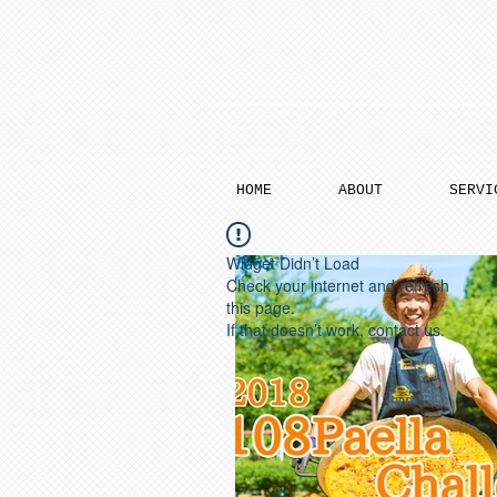
HOME
ABOUT
SERVI
Widget Didn’t Load
Check your internet and refresh
this page.
If that doesn’t work, contact us.