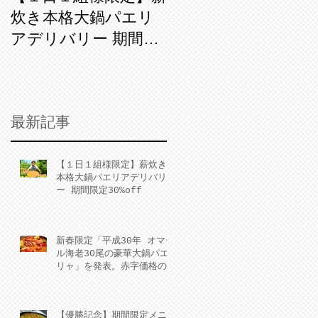
炊き本格大鍋パエリ
オマール海老30尾の
アデリバリー 期間限
豪華大鍋パエリャ」
定30%off
を発表。赤字価格の
￥300,000-（税
別）新年会や成人式
最新記事
の宴に。縁起よし。
写真映えよし。
【１日１組様限定】薪炊き
本格大鍋パエリアデリバリ
ー 期間限定30%off
新春限定「平成30年 オマー
ル海老30尾の豪華大鍋パエ
リャ」を発表。赤字価格の
￥300,000-（税別）新年会
や成人式の宴に。縁起よ
し。写真映えよし。
【優勝記念】期間限定メニ