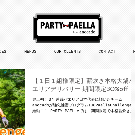
CES
MENUS
OUR CLIENTS
CONTACT
【１日１組様限定】薪炊き本格大鍋パ
エリアデリバリー 期間限定30%off
史上初！３年連続パエリア日本代表に輝いたチーム
anocadoが強化練習プログラム108PaellaChallenge
始動！！ PARTY PAELLAでは、期間限定で本格薪炊き大
パエリアが通常の30%OFFでご予約いただけます。
”108Paella Challenge...