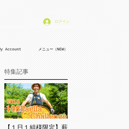
ログイン
My Account
メニュー（NEW）
特集記事
を
鍋
【１日１組様限定】薪
新春限定「平成30年