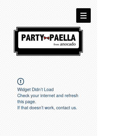
Widget Didn’t Load
Check your internet and refresh
this page.
If that doesn’t work, contact us.